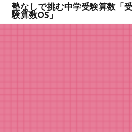
塾なしで挑む中学受験算数「
験算数OS」