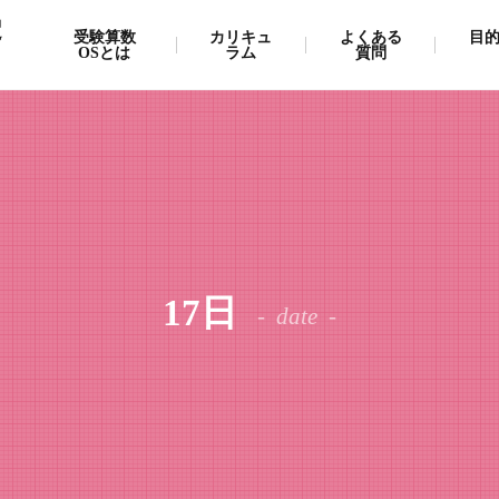
受
受験算数
カリキュ
よくある
目
OSとは
ラム
質問
17日
date