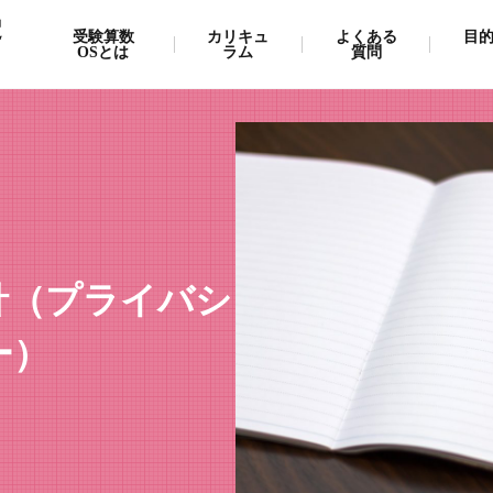
受
受験算数
カリキュ
よくある
目
OSとは
ラム
質問
針（プライバシ
ー）