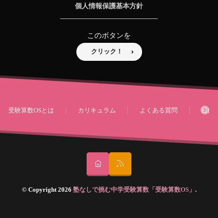
個人情報保護基本方針
このボタンを
クリック！
受験算数OSとは
カリキュラム
よくある質問
目的
© Copyright 2026
塾なしで挑む中学受験算数「受験算数OS」
.