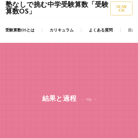
塾なしで挑む中学受験算数「受験
SEAR
算数OS」
CH
受験算数OSとは
カリキュラム
よくある質問
目的
結果と過程
tag