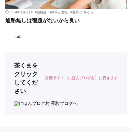
2024年3月5日
#
宿題論
#
結果と過程
#
通塾は5年から
通塾無しは宿題がないから良い
full
茶くまを
クリック
外部サイト（にほんブログ村）に行きます
してくだ
さい