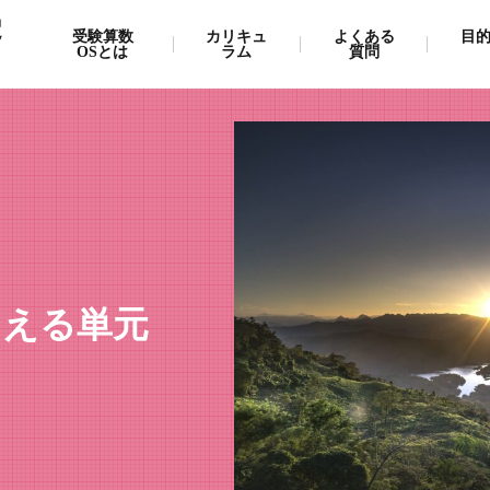
受
受験算数
カリキュ
よくある
目
OSとは
ラム
質問
占える単元