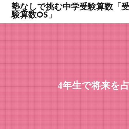
塾なしで挑む中学受験算数「
験算数OS」
4年生で将来を