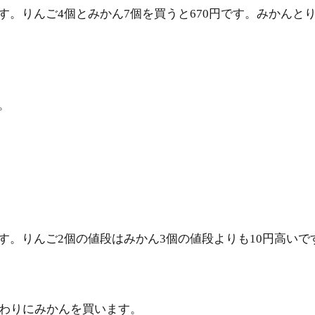
です。りんご4個とみかん7個を買うと670円です。みかん
。
です。りんご2個の値段はみかん3個の値段よりも10円高い
かわりにみかんを買います。