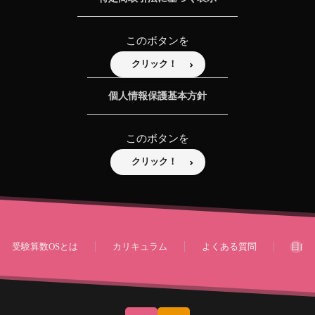
このボタンを
クリック！
個人情報保護基本方針
このボタンを
クリック！
受験算数OSとは
カリキュラム
よくある質問
目的