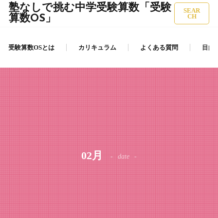
塾なしで挑む中学受験算数「受験
SEAR
算数OS」
CH
受験算数OSとは
カリキュラム
よくある質問
目的
02月
date