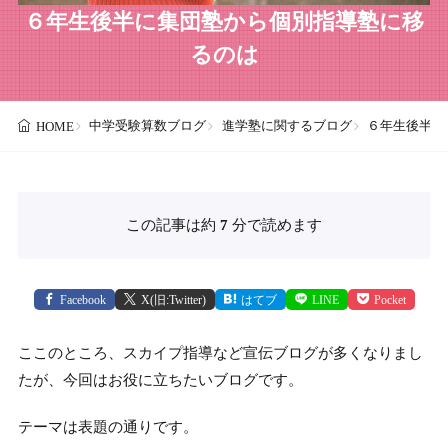
６年生後半に集団塾から個別指導塾に移
るのは
中学受験算数ブログ
進学塾に関するブログ
６年生後半に
HOME
この記事は約
7
分で読めます
Facebook
X(旧:Twitter)
はてブ
LINE
Pocket
ここのところ、スカイプ指導など宣伝ブログが多くなりまし
たが、今回はお役に立ちたいブログです。
テーマは表題の通りです。