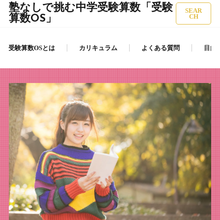
塾なしで挑む中学受験算数「受験
SEAR
算数OS」
CH
受験算数OSとは
カリキュラム
よくある質問
目的