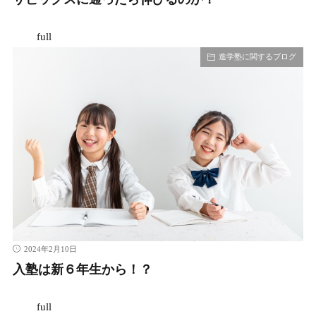
full
進学塾に関するブログ
2024年2月10日
入塾は新６年生から！？
full