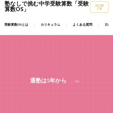
塾なしで挑む中学受験算数「受験
SEAR
算数OS」
CH
受験算数OSとは
カリキュラム
よくある質問
目的
通塾は5年から
tag