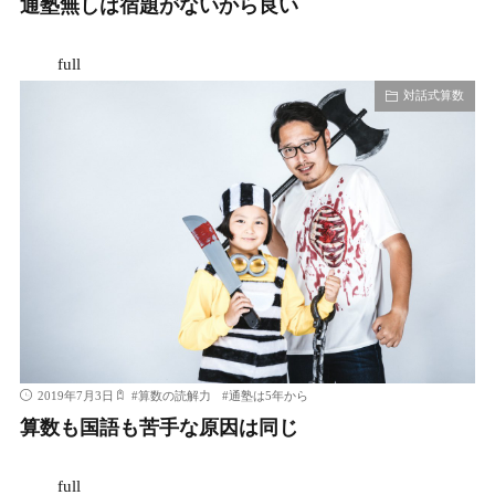
通塾無しは宿題がないから良い
full
対話式算数
2019年7月3日
#
算数の読解力
#
通塾は5年から
算数も国語も苦手な原因は同じ
full