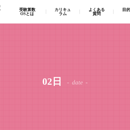
受
受験算数
カリキュ
よくある
目
OSとは
ラム
質問
02日
date