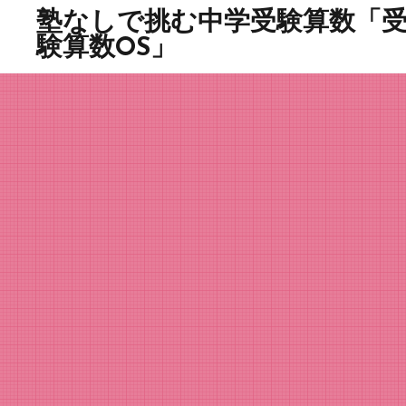
塾なしで挑む中学受験算数「
験算数OS」