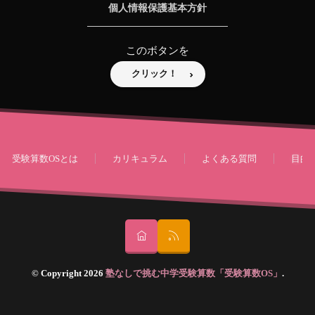
個人情報保護基本方針
このボタンを
クリック！
受験算数OSとは
カリキュラム
よくある質問
目的
© Copyright 2026
塾なしで挑む中学受験算数「受験算数OS」
.