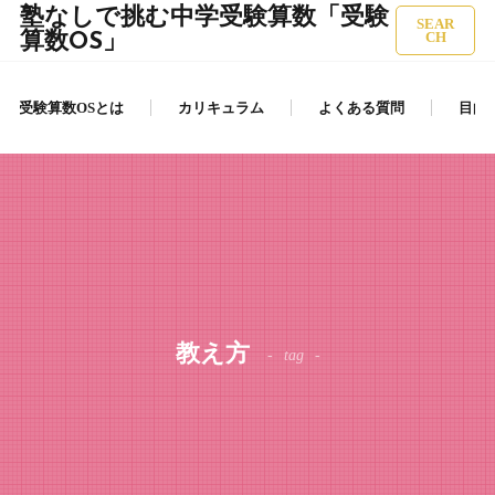
塾なしで挑む中学受験算数「受験
SEAR
算数OS」
CH
受験算数OSとは
カリキュラム
よくある質問
目的
教え方
tag